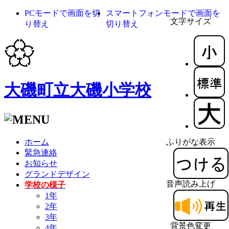
PCモードで画面を切
スマートフォンモードで画面を
文字サイズ
り替え
切り替え
大磯町立大磯小学校
ホーム
ふりがな表示
緊急連絡
お知らせ
グランドデザイン
音声読み上げ
学校の様子
1年
2年
3年
背景色変更
4年