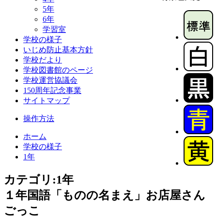
5年
6年
学習室
学校の様子
いじめ防止基本方針
学校だより
学校図書館のページ
学校運営協議会
150周年記念事業
サイトマップ
操作方法
ホーム
学校の様子
1年
カテゴリ:1年
１年国語「ものの名まえ」お店屋さん
ごっこ