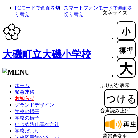
PCモードで画面を切
スマートフォンモードで画面を
文字サイズ
り替え
切り替え
大磯町立大磯小学校
ホーム
ふりがな表示
緊急連絡
お知らせ
グランドデザイン
音声読み上げ
学校の様子
学校の様子
いじめ防止基本方針
学校だより
背景色変更
学校図書館のページ